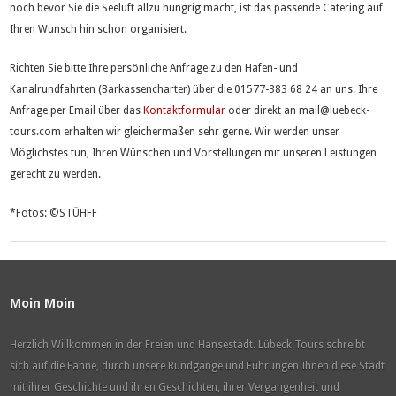
noch bevor Sie die Seeluft allzu hungrig macht, ist das passende Catering auf
Ihren Wunsch hin schon organisiert.
Richten Sie bitte Ihre persönliche Anfrage zu den Hafen- und
Kanalrundfahrten (Barkassencharter) über die 01577-383 68 24 an uns. Ihre
Anfrage per Email über das
Kontaktformular
oder direkt an mail@luebeck-
tours.com erhalten wir gleichermaßen sehr gerne. Wir werden unser
Möglichstes tun, Ihren Wünschen und Vorstellungen mit unseren Leistungen
gerecht zu werden.
*Fotos: ©STÜHFF
Moin Moin
Herzlich Willkommen in der Freien und Hansestadt. Lübeck Tours schreibt
sich auf die Fahne, durch unsere Rundgänge und Führungen Ihnen diese Stadt
mit ihrer Geschichte und ihren Geschichten, ihrer Vergangenheit und