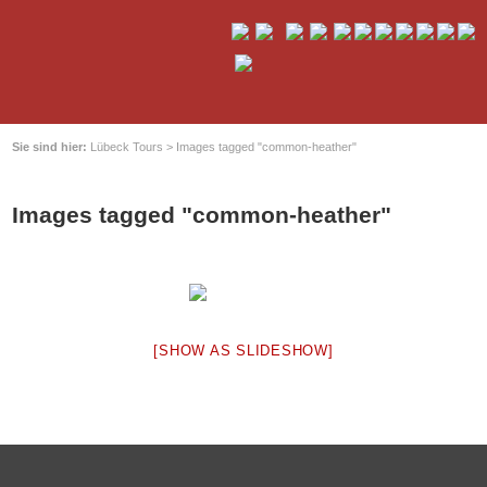
Sie sind hier:
Lübeck Tours
>
Images tagged "common-heather"
Images tagged "common-heather"
[SHOW AS SLIDESHOW]