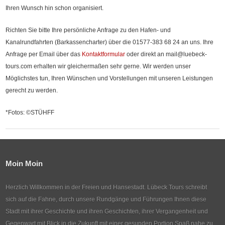
Ihren Wunsch hin schon organisiert.
Richten Sie bitte Ihre persönliche Anfrage zu den Hafen- und
Kanalrundfahrten (Barkassencharter) über die 01577-383 68 24 an uns. Ihre
Anfrage per Email über das
Kontaktformular
oder direkt an mail@luebeck-
tours.com erhalten wir gleichermaßen sehr gerne. Wir werden unser
Möglichstes tun, Ihren Wünschen und Vorstellungen mit unseren Leistungen
gerecht zu werden.
*Fotos: ©STÜHFF
Moin Moin
Herzlich Willkommen in der Freien und Hansestadt. Lübeck Tours schreibt
sich auf die Fahne, durch unsere Rundgänge und Führungen Ihnen diese
Stadt mit ihrer Geschichte und ihren Geschichten, ihrer Vergangenheit und
Gegenwart mit Blick in die Zukunft mit einer gesunden Portion Spaß nahe zu