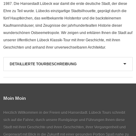
1987. Die Hansestadt Lübeck war damit die erste deutsche Stadt, der diese
Ehre zu Teil wurde. Lübecks einzigartige Stadtsilhouette, geprägt durch die
fünf Hauptkirchen, das weltbekannte Holstentor und die backsteinernen
Kaufmannshäuser, sind Zeugnisse der jahrhundertealten Historie dieser
wunderschönen Ostseemetropole. Wir zeigen und erklären Ihnen die Stadt auf
unserer öffentlichen Lübeck Klassik-Tour mit ihrer Geschichte, mit ihren
Geschichten und anhand ihrer unverwechselbaren Architektur.
DETAILLIERTE TOURBESCHREIBUNG
Moin Moin
Herzlich Willkommen in der Freien und Hansestadt. Lübeck Tours schreibt
sich auf die Fahne, durch unsere Rundgänge und Führungen Ihnen diese
Stadt mit ihrer Geschichte und ihren Geschichten, ihrer Vergangenheit und
Gegenwart mit Blick in die Zukunft mit einer gesunden Portion Spaß nahe zu