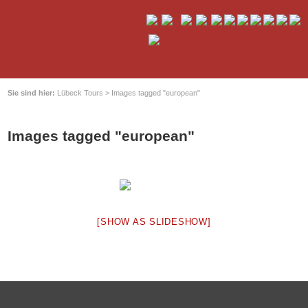
Sie sind hier:
Lübeck Tours
>
Images tagged "european"
Images tagged "european"
[SHOW AS SLIDESHOW]