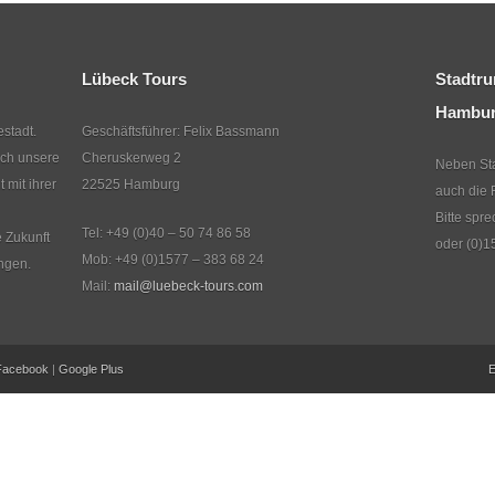
Lübeck Tours
Stadtru
Hambu
stadt.
Geschäftsführer: Felix Bassmann
rch unsere
Cheruskerweg 2
Neben Sta
mit ihrer
22525 Hamburg
auch die 
Bitte spr
Tel: +49 (0)40 – 50 74 86 58
e Zukunft
oder (0)1
Mob: +49 (0)1577 – 383 68 24
ngen.
Mail:
mail@luebeck-tours.com
Facebook
|
Google Plus
E