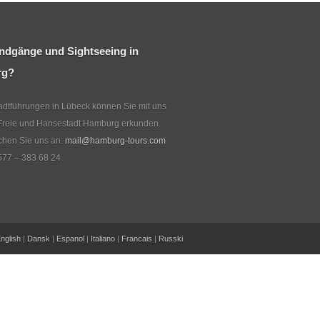
ndgänge und Sightseeing in
rg?
dtführungen in Lübeck können Sie mit uns
Freie und Hansestadt Hamburg erkunden.
echen Sie uns an:
mail@hamburg-tours.com
577 – 383 68 24
nglish
|
Dansk
|
Espanol
|
Italiano
|
Francais
|
Russki