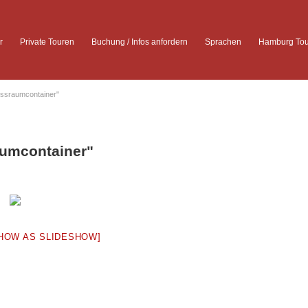
r
Private Touren
Buchung / Infos anfordern
Sprachen
Hamburg Tou
ossraumcontainer"
aumcontainer"
HOW AS SLIDESHOW]