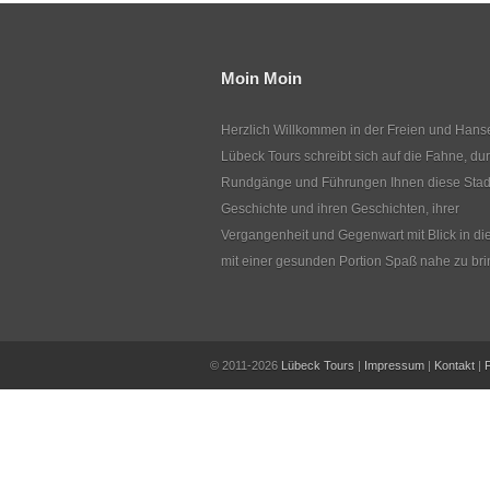
Moin Moin
Herzlich Willkommen in der Freien und Hanse
Lübeck Tours schreibt sich auf die Fahne, du
Rundgänge und Führungen Ihnen diese Stadt 
Geschichte und ihren Geschichten, ihrer
Vergangenheit und Gegenwart mit Blick in di
mit einer gesunden Portion Spaß nahe zu bri
© 2011-2026
Lübeck Tours
|
Impressum
|
Kontakt
|