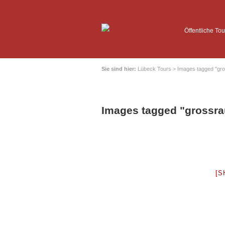
Öffentliche Tou
Sie sind hier:
Lübeck Tours
>
Images tagged "gr
Images tagged "grossr
[S