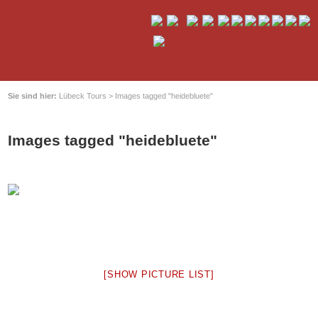
Sie sind hier:
Lübeck Tours
>
Images tagged "heidebluete"
Images tagged "heidebluete"
[SHOW PICTURE LIST]