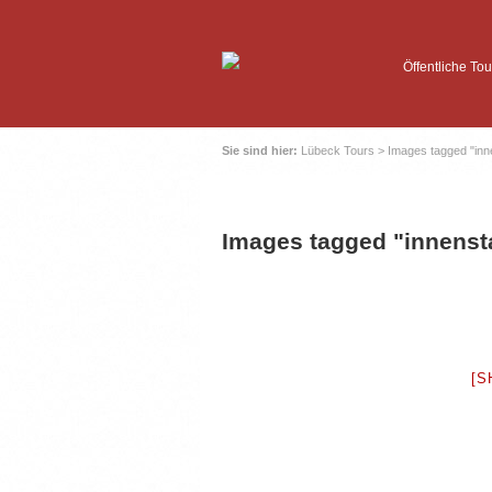
Öffentliche Tou
Sie sind hier:
Lübeck Tours
>
Images tagged "inn
Images tagged "innenst
[S