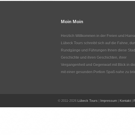
Moin Moin
Herzlich Willkommen in der Freien und Hanse
Lübeck Tours schreibt sich auf die Fahne, du
Rundgänge und Führungen Ihnen diese Stadt 
Geschichte und ihren Geschichten, ihrer
Vergangenheit und Gegenwart mit Blick in di
mit einer gesunden Portion Spaß nahe zu bri
© 2011-2026
Lübeck Tours
|
Impressum
|
Kontakt
|