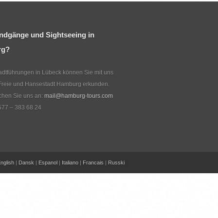
ndgänge und Sightseeing in
rg?
dtführungen in Lübeck können Sie mit uns
Freie und Hansestadt Hamburg erkunden.
echen Sie uns an:
mail@hamburg-tours.com
577 – 383 68 24
nglish
|
Dansk
|
Espanol
|
Italiano
|
Francais
|
Russki