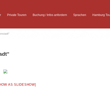
r
Private Touren
Buchung / Infos anfordern
Sprachen
Hamburg Tou
enstadt"
adt"
HOW AS SLIDESHOW]