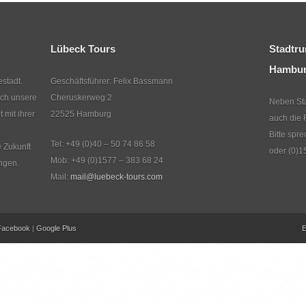
Lübeck Tours
Stadtru
Hambu
stadt.
Geschäftsführer: Felix Bassmann
rch unsere
Cheruskerweg 2
Neben Sta
mit ihrer
22525 Hamburg
auch die 
Bitte spr
Tel: +49 (0)40 – 50 74 86 58
e Zukunft
oder (0)1
Mob: +49 (0)1577 – 383 68 24
ngen.
Mail:
mail@luebeck-tours.com
Facebook
|
Google Plus
E