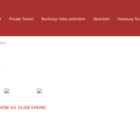
r
Private Touren
Buchung / Infos anfordern
Sprachen
Hamburg Tou
lken"
"
HOW AS SLIDESHOW]