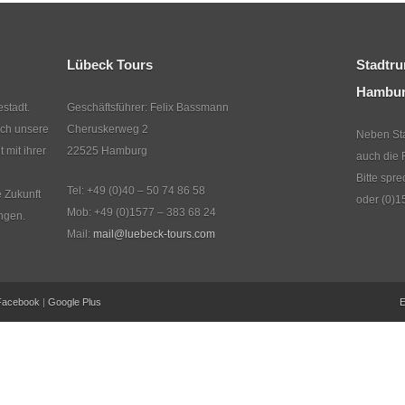
Lübeck Tours
Stadtru
Hambu
stadt.
Geschäftsführer: Felix Bassmann
rch unsere
Cheruskerweg 2
Neben Sta
mit ihrer
22525 Hamburg
auch die 
Bitte spr
Tel: +49 (0)40 – 50 74 86 58
e Zukunft
oder (0)1
Mob: +49 (0)1577 – 383 68 24
ngen.
Mail:
mail@luebeck-tours.com
Facebook
|
Google Plus
E