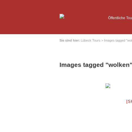
Öffentliche Tou
Sie sind hier:
Lübeck Tours
>
Images tagged "wo
Images tagged "wolken
[S