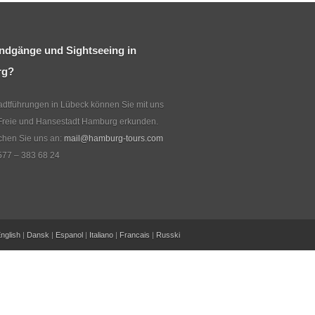
ndgänge und Sightseeing in
rg?
dtführungen in Lübeck können Sie mit uns
Freie und Hansestadt Hamburg erkunden.
echen Sie uns an:
mail@hamburg-tours.com
577 – 383 68 24
nglish
|
Dansk
|
Espanol
|
Italiano
|
Francais
|
Russki