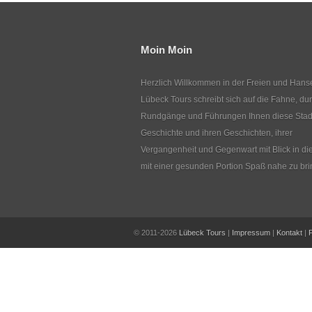
Moin Moin
Herzlich Willkommen in der Freien und Hanse
Lübeck Tours schreibt sich auf die Fahne, du
Rundgänge und Führungen Ihnen diese Stadt 
Geschichte und ihren Geschichten, ihrer
Vergangenheit und Gegenwart mit Blick in di
mit einer gesunden Portion Spaß nahe zu bri
© 2011-2026
Lübeck Tours
|
Impressum
|
Kontakt
|